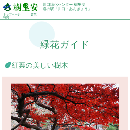
川口緑化センター 樹里安
道の駅「川口・あんぎょう」
トップページ
営業
時間
緑花ガイド
紅葉の美しい樹木