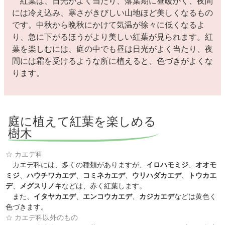
紅葉は、日光がよく当たり、落葉期に昼暖かく、夜間
には冷え込み、寒さがきびしい山地ほど美しくなるもの
です。中秋から晩秋にかけて気温が徐々に低くなるよ
り、急に下がるほうがより美しい紅葉が見られます。紅
葉を楽しむには、庭の中でも昼は日光がよく当たり、夜
間には霜を受けるような所に植えると、色づきがよくな
ります。
庭に植えて紅葉を楽しめる
樹木
☆ カエデ科
カエデ科には、多くの種類がありますが、
イロハモミジ
、
オオモ
ミジ
、
ハウチワカエデ
、
コミネカエデ
、
ウリハダカエデ
、
トウカエ
デ
、
メグスリノキ
などは、赤く紅葉します。
また、
イタヤカエデ
、
エンコウカエデ
、
カジカエデ
などは黄色く
色づきます。
☆ カエデ科以外のもの