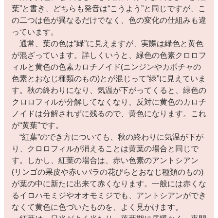
葉”と書き、どちらも発音は“こうよう”と同じですが、こ
の二つは色が異なるだけでなく、色の変化の仕組みも違
っています。
通常、葉の色は“緑”に見えますが、実際は緑色と黄色
が混ざっています。詳しくいうと、緑色の色素クロロフ
ィルと黄色の色素カロチノイド(ニンジンやカボチャの
色素とおなじ種類のもの)とが混じって“緑”に見えていま
す。秋の終わりになり、気温が下がってくると、緑色の
クロロフィルが分解してなくなり、反対に黄色のカロチ
ノイドは分解されずに残るので、黄色になります。これ
が“黄葉”です。
“紅葉”のでき方についても、秋の終わりに気温が下が
り、クロロフィルが消えることは黄葉の場合と同じで
す。しかし、紅葉の場合は、赤い色素のアントシアン
(リンゴの果皮や赤いバラの花びらとおなじ種類のもの)
が葉の中に新たに出来て赤くなります。一般には赤くな
るイロハモミジやオオモミジでも、アントシアンができ
なくて黄色に色づいたものを、よく見かけます。