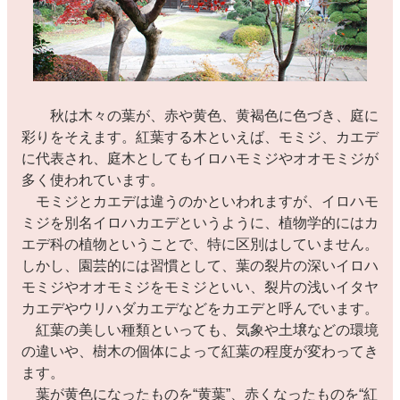
秋は木々の葉が、赤や黄色、黄褐色に色づき、庭に
彩りをそえます。紅葉する木といえば、モミジ、カエデ
に代表され、庭木としてもイロハモミジやオオモミジが
多く使われています。
モミジとカエデは違うのかといわれますが、イロハモ
ミジを別名イロハカエデというように、植物学的にはカ
エデ科の植物ということで、特に区別はしていません。
しかし、園芸的には習慣として、葉の裂片の深いイロハ
モミジやオオモミジをモミジといい、裂片の浅いイタヤ
カエデやウリハダカエデなどをカエデと呼んでいます。
紅葉の美しい種類といっても、気象や土壌などの環境
の違いや、樹木の個体によって紅葉の程度が変わってき
ます。
葉が黄色になったものを“黄葉”、赤くなったものを“紅