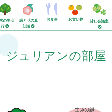
お食事
お買い物
木の里安
緑と花の豆
貸し会議室
行
知識
ジュリアンの部屋