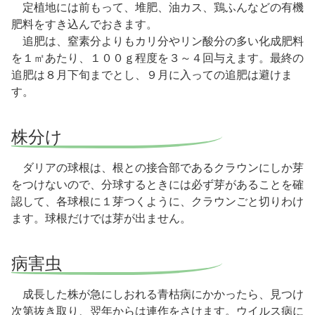
定植地には前もって、堆肥、油カス、鶏ふんなどの有機
肥料をすき込んでおきます。
追肥は、窒素分よりもカリ分やリン酸分の多い化成肥料
を１㎡あたり、１００ｇ程度を３～４回与えます。最終の
追肥は８月下旬までとし、９月に入っての追肥は避けま
す。
株分け
ダリアの球根は、根との接合部であるクラウンにしか芽
をつけないので、分球するときには必ず芽があることを確
認して、各球根に１芽つくように、クラウンごと切りわけ
ます。球根だけでは芽が出ません。
病害虫
成長した株が急にしおれる青枯病にかかったら、見つけ
次第抜き取り、翌年からは連作をさけます。ウイルス病に