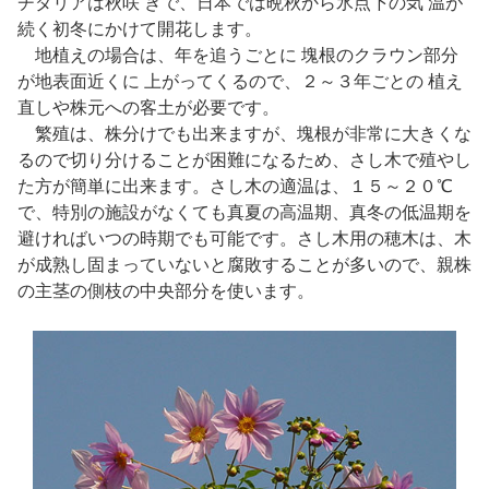
チダリアは秋咲 きで、日本では晩秋から氷点下の気 温が
続く初冬にかけて開花します。
地植えの場合は、年を追うごとに 塊根のクラウン部分
が地表面近くに 上がってくるので、２～３年ごとの 植え
直しや株元への客土が必要です。
繁殖は、株分けでも出来ますが、塊根が非常に大きくな
るので切り分けることが困難になるため、さし木で殖やし
た方が簡単に出来ます。さし木の適温は、１５～２０℃
で、特別の施設がなくても真夏の高温期、真冬の低温期を
避ければいつの時期でも可能です。さし木用の穂木は、木
が成熟し固まっていないと腐敗することが多いので、親株
の主茎の側枝の中央部分を使います。