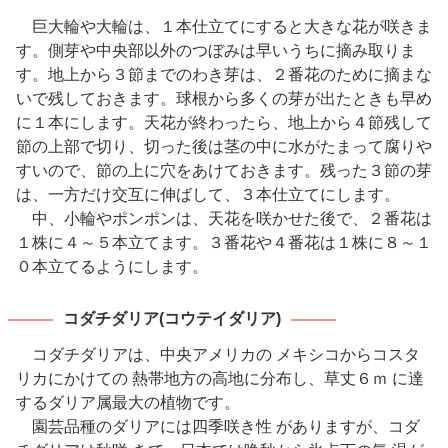
巨大輪や大輪は、１本仕立てにすると大きな花が咲きま
す。側芽や中央部以外のつぼみは早いうちに摘み取りま
す。地上から３節までのわき芽は、２番花のために摘まな
いで残しておきます。球根から多くの芽が出たときも早め
に１本にします。天花が終わったら、地上から４節残して
節の上部で切り、切った後は茎の中に水がたまって腐りや
すいので、節の上に穴をあけておきます。残った３節の芽
は、一方だけ交互に伸ばして、３本仕立てにします。
中、小輪やポンポンは、天花を咲かせた後で、２番花は
１株に４～５本立てます。３番花や４番花は１株に８～１
０本立てるようにします。
コダチダリア(コウテイダリア)
コダチダリアは、中央アメリカの メキシコからコスタ
リカにかけての 熱帯地方の高地に分布し、草丈６ｍ に達
するダリア属最大の植物です。
園芸品種のダリアには四季咲き性 がありますが、コダ