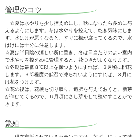
管理のコツ
☆夏は水やりを少し控えめにし、秋になったら多めに与
えるようにします。冬は水やりを控えて、乾き気味にしま
す。水はけが悪くなると、すぐに根が腐ってくるので、水
はけには十分に注意します。
☆夏は半日陰の涼しい所に置き、冬は日当たりのよい室内
で水やりを控えめに管理すると、花つきがよくなります。
☆冬期は最低８℃以上を保つようにすれば、２月頃に開花
します。３℃程度の低温で凍らないようにすれば、３月に
は花をつけます。
☆花の後は、花梗を切り取り、追肥を与えておくと、新芽
が伸びてくるので、６月頃にさし芽をして殖やすことがで
きます。
繁殖
現在市販されているカランコエは、茎ざしによって殖