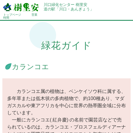
川口緑化センター 樹里安
道の駅「川口・あんぎょう」
トップページ
営業
時間
緑花ガイド
カランコエ
カランコエ属の植物は、ベンケイソウ科に属する、
多年草または低木状の多肉植物で、約100種あり、マダ
ガスカルや東アフリカを中心に世界の熱帯圏全域に分布
しています。
一般にカランコエ( 紅弁慶) の名前で園芸店などで売
られているのは、カランコエ・ブロスフェルディアーナ