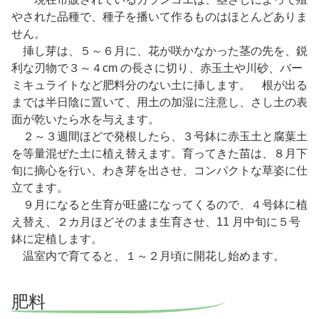
やされた品種で、種子を播いて作るものはほとんどありま
せん。
挿し芽は、５～６月に、花が咲かなかった茎の先を、鋭
利な刃物で３～４cm の長さに切り、赤玉土や川砂、バー
ミキュライトなど肥料分のない土に挿します。 根が出る
までは半日陰に置いて、用土の加湿に注意し、さし土の表
面が乾いたら水を与えます。
２～３週間ほどで発根したら、３号鉢に赤玉土と腐葉土
を等量混ぜた土に植え替えます。育ってきた苗は、８月下
旬に摘心を行い、わき芽を出させ、コンパクトな草姿に仕
立てます。
９月になると生育が旺盛になってくるので、４号鉢に植
え替え、２カ月ほどそのまま生育させ、11 月中旬に５号
鉢に定植します。
温室内で育てると、１～２月頃に開花し始めます。
肥料