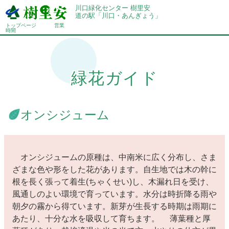
川口緑化センター 樹里安
道の駅「川口・あんぎょう」
トップページ
営業
時間
緑花ガイド
オンシジューム
オンシジュームの原種は、中南米に広く分布し、さま
ざまな色や形をした花があります。自生地では木の幹に
根を長く張って着生(ちゃくせい)し、木漏れ日を受け、
風通しのよい環境で育っています。水分は時折降る雨や
朝夕の霧から得ています。新芽が生長する時期は雨期に
あたり、十分な水を吸収して育ちます。 薄葉種と厚