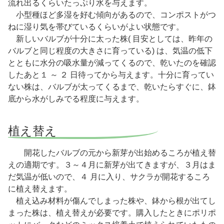
流れ出るくらいたっぷり水を与えます。
小型種ほど多湿を好む傾向があるので、コンポストがつ
ねに湿り気を帯びているくらいがよい状態です。
新しいバルブが十分に太った株( 目安としては、昨年の
バルブと同じ程度の大きさに育っている) は、気温の低下
とともに水分の吸水量が減ってくるので、乾いたのを確認
したあと１ ～ ２ 日待ってから与えます。十分に育ってい
ない株は、バルブが太ってくるまで、乾いたらすぐに、鉢
底から水がしみでる程度に与えます。
植え替え
開花したバルブの元から新芽が出始めるころが植え替
えの適期です。３～４月に新芽が出てきますが、３月はま
だ気温が低いので、４ 月に入り、サクラが開花するころ
に植え替えます。
植え込み材料が傷んでしまった株や、鉢から根が出てし
まった株は、植え替えが必要です。購入したときにポリポ