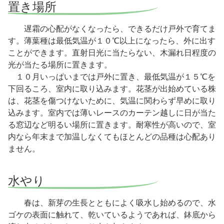
置き場所
遅霜の心配がなくなったら、できるだけ戸外で育てま
す。薄葉種は最低気温が１０℃以上になったら、外に出す
ことができます。直射日光に当たらない、木漏れ日程度の
光が当たる場所に置きます。
１０月いっぱいまでは戸外に置き、最低気温が１５℃を
下回るころ、室内に取り込みます。花茎が出始めている株
は、花茎を傷つけないために、気温に関わらず早めに取り
込みます。室内では薄いレースのカーテン越しに日が当た
る窓辺など明るい場所に置きます。耐寒性が高いので、室
内なら年末まで加温しなくてもほとんどの品種は心配あり
ません。
水やり
春は、新芽の生長とともによく吸水し始めるので、水
ゴケの表面に触れて、乾いているようであれば、鉢底から