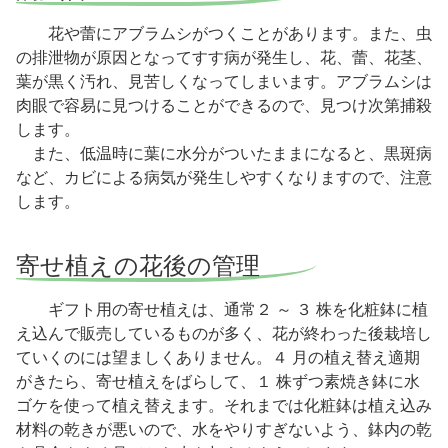
花や蕾にアブラムシがつくことがあります。また、虫
の排泄物が原因となってすす病が発生し、花、蕾、花茎、
葉が黒く汚れ、見苦しくなってしまいます。アブラムシは
肉眼で容易に見つけることができるので、見つけ次第捕殺
します。
また、低温時に葉に水分がついたままになると、黒斑病
など、カビによる病気が発生しやすくなりますので、注意
します。
寄せ植えの花後の管理
ギフト用の寄せ植えは、通常２ ～ ３ 株を化粧鉢に植
え込んで販売しているものが多く、花が終わった後栽培し
ていくのには望ましくありません。４ 月の植え替え適期
がきたら、寄せ植えをばらして、１ 株ずつ素焼き鉢に水
ゴケを使って植え替えます。それまでは化粧鉢は植え込み
材料の乾きが悪いので、水をやりすぎないよう、鉢内の乾