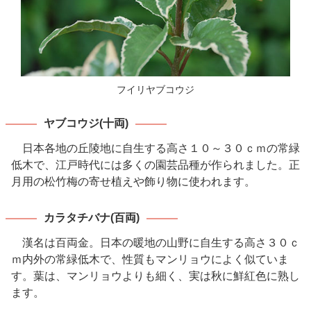
フイリヤブコウジ
ヤブコウジ(十両)
日本各地の丘陵地に自生する高さ１０～３０ｃｍの常緑
低木で、江戸時代には多くの園芸品種が作られました。正
月用の松竹梅の寄せ植えや飾り物に使われます。
カラタチバナ(百両)
漢名は百両金。日本の暖地の山野に自生する高さ３０ｃ
ｍ内外の常緑低木で、性質もマンリョウによく似ていま
す。葉は、マンリョウよりも細く、実は秋に鮮紅色に熟し
ます。