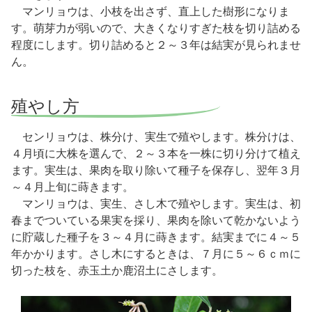
マンリョウは、小枝を出さず、直上した樹形になりま
す。萌芽力が弱いので、大きくなりすぎた枝を切り詰める
程度にします。切り詰めると２～３年は結実が見られませ
ん。
殖やし方
センリョウは、株分け、実生で殖やします。株分けは、
４月頃に大株を選んで、２～３本を一株に切り分けて植え
ます。実生は、果肉を取り除いて種子を保存し、翌年３月
～４月上旬に蒔きます。
マンリョウは、実生、さし木で殖やします。実生は、初
春までついている果実を採り、果肉を除いて乾かないよう
に貯蔵した種子を３～４月に蒔きます。結実までに４～５
年かかります。さし木にするときは、７月に５～６ｃｍに
切った枝を、赤玉土か鹿沼土にさします。