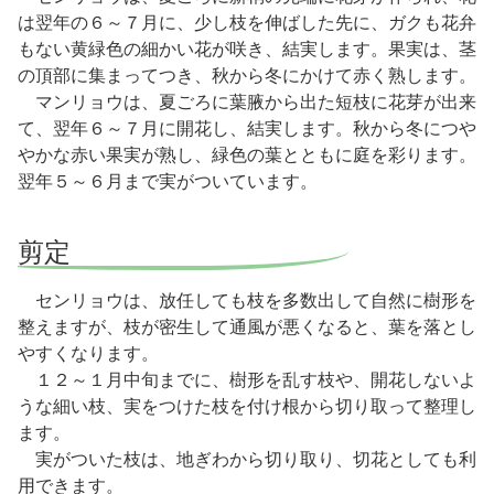
は翌年の６～７月に、少し枝を伸ばした先に、ガクも花弁
もない黄緑色の細かい花が咲き、結実します。果実は、茎
の頂部に集まってつき、秋から冬にかけて赤く熟します。
マンリョウは、夏ごろに葉腋から出た短枝に花芽が出来
て、翌年６～７月に開花し、結実します。秋から冬につや
やかな赤い果実が熟し、緑色の葉とともに庭を彩ります。
翌年５～６月まで実がついています。
剪定
センリョウは、放任しても枝を多数出して自然に樹形を
整えますが、枝が密生して通風が悪くなると、葉を落とし
やすくなります。
１２～１月中旬までに、樹形を乱す枝や、開花しないよ
うな細い枝、実をつけた枝を付け根から切り取って整理し
ます。
実がついた枝は、地ぎわから切り取り、切花としても利
用できます。