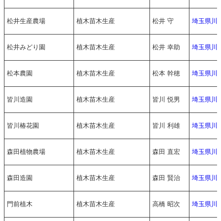
松井生産農場
植木苗木生産
松井 守
埼玉県川
松井みどり園
植木苗木生産
松井 幸助
埼玉県川
松本農園
植木苗木生産
松本 幹穂
埼玉県川
皆川造園
植木苗木生産
皆川 悦男
埼玉県川
皆川椿花園
植木苗木生産
皆川 利雄
埼玉県川
森田植物農場
植木苗木生産
森田 直宏
埼玉県川
森田造園
植木苗木生産
森田 賢治
埼玉県川
門前植木
植木苗木生産
高橋 昭次
埼玉県川