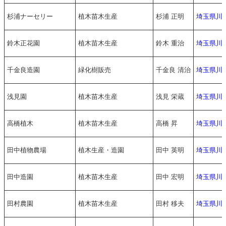
杉浦ナーセリー
植木苗木生産
杉浦 正明
埼玉県川
鈴木正花園
植木苗木生産
鈴木 重治
埼玉県川
千金良造園
緑化樹販売
千金良 清治
埼玉県川口
浅見園
植木苗木生産
浅見 栄蔵
埼玉県川
高橋植木
植木苗木生産
高橋 昇
埼玉県川
田中植物農場
植木生産・造園
田中 英明
埼玉県川
田中造園
植木苗木生産
田中 宏明
埼玉県川
田村農園
植木苗木生産
田村 移夫
埼玉県川