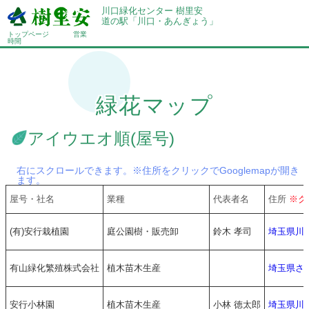
川口緑化センター 樹里安
道の駅「川口・あんぎょう」
トップページ
営業
時間
緑花マップ
アイウエオ順(屋号)
右にスクロールできます。※住所をクリックでGooglemapが開き
ます。
屋号・社名
業種
代表者名
住所
※ク
(有)安行栽植園
庭公園樹・販売卸
鈴木 孝司
埼玉県川
有山緑化繁殖株式会社
植木苗木生産
埼玉県さ
安行小林園
植木苗木生産
小林 徳太郎
埼玉県川