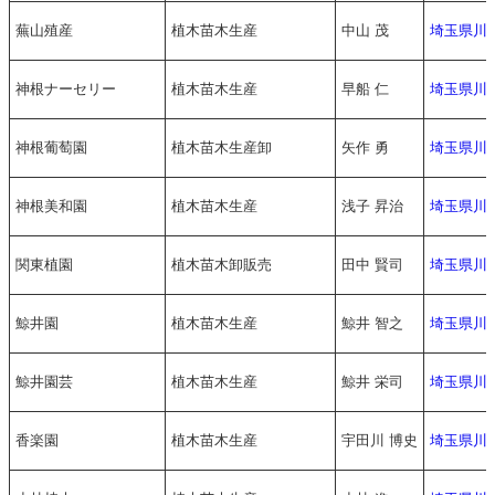
蕪山殖産
植木苗木生産
中山 茂
埼玉県川
神根ナーセリー
植木苗木生産
早船 仁
埼玉県川
神根葡萄園
植木苗木生産卸
矢作 勇
埼玉県川
神根美和園
植木苗木生産
浅子 昇治
埼玉県川
関東植園
植木苗木卸販売
田中 賢司
埼玉県川
鯨井園
植木苗木生産
鯨井 智之
埼玉県川
鯨井園芸
植木苗木生産
鯨井 栄司
埼玉県川
香楽園
植木苗木生産
宇田川 博史
埼玉県川