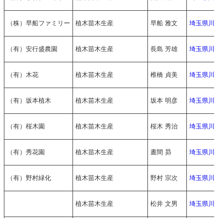
（株）早船ファミリー
植木苗木生産
早船 雅文
埼玉県川
（有）安行盛農園
植木苗木生産
長島 芳雄
埼玉県川
（有）木花
植木苗木生産
椎橋 貞美
埼玉県川
（有）坂本植木
植木苗木生産
坂本 明彦
埼玉県川
（有）桜木園
植木苗木生産
桜木 秀治
埼玉県川
（有）秀花園
植木苗木生産
晝間 昴
埼玉県川
（有）野村緑化
植木苗木生産
野村 宗次
埼玉県川
植木苗木生産
松井 文男
埼玉県川