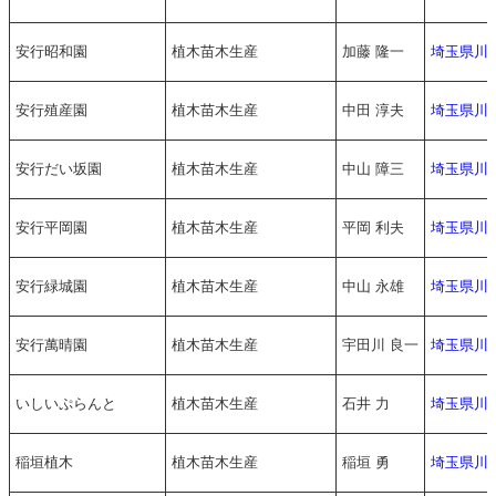
安行昭和園
植木苗木生産
加藤 隆一
埼玉県川
安行殖産園
植木苗木生産
中田 淳夫
埼玉県川
安行だい坂園
植木苗木生産
中山 障三
埼玉県川
安行平岡園
植木苗木生産
平岡 利夫
埼玉県川
安行緑城園
植木苗木生産
中山 永雄
埼玉県川
安行萬晴園
植木苗木生産
宇田川 良一
埼玉県川
いしいぷらんと
植木苗木生産
石井 力
埼玉県川
稲垣植木
植木苗木生産
稲垣 勇
埼玉県川