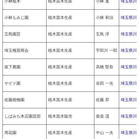
小林植木
植木苗木生産
小林 進
埼玉県川
小林もみじ園
植木苗木生産
小林 和治
埼玉県川
五島園芸
植木苗木生産
五島 淳
埼玉県川
埼玉種苗商会
植木苗木生産
宇田川 一郎
埼玉県川
坂下農園
植木苗木生産
高橋 堅吾
埼玉県川
サゲド園
植木苗木生産
谷田 一光
埼玉県川
佐藤植物園
植木苗木生産
佐藤 昇
埼玉県川
しばみち本店園芸部
植木苗木販売
柴道 茂
埼玉県川
周花園
植木苗木生産
中山 一夫
埼玉県川