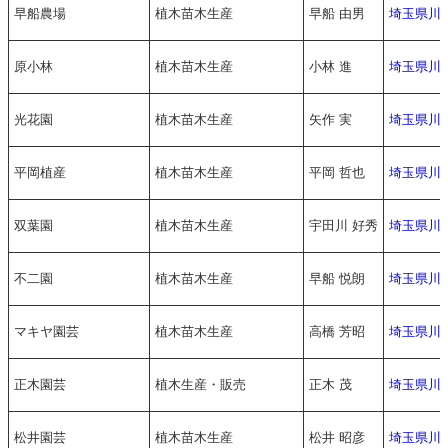
早船農場
植木苗木生産
早船 由男
埼玉県川
原小林
植木苗木生産
小林 進
埼玉県川
光花園
植木苗木生産
矢作 実
埼玉県川
平岡植産
植木苗木生産
平岡 哲也
埼玉県川
双葉園
植木苗木生産
宇田川 好秀
埼玉県川
不二園
植木苗木生産
早船 悦朗
埼玉県川
マキヤ園芸
植木苗木生産
高橋 芳昭
埼玉県川
正木園芸
植木生産・販売
正木 茂
埼玉県川
松井園芸
植木苗木生産
松井 昭彦
埼玉県川