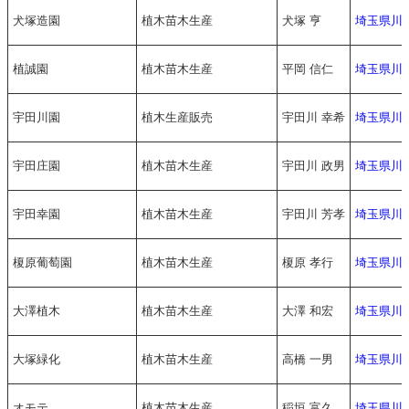
犬塚造園
植木苗木生産
犬塚 亨
埼玉県川
植誠園
植木苗木生産
平岡 信仁
埼玉県川
宇田川園
植木生産販売
宇田川 幸希
埼玉県川
宇田庄園
植木苗木生産
宇田川 政男
埼玉県川
宇田幸園
植木苗木生産
宇田川 芳孝
埼玉県川
榎原葡萄園
植木苗木生産
榎原 孝行
埼玉県川
大澤植木
植木苗木生産
大澤 和宏
埼玉県川
大塚緑化
植木苗木生産
高橋 一男
埼玉県川
オモテ
植木苗木生産
稲垣 富久
埼玉県川