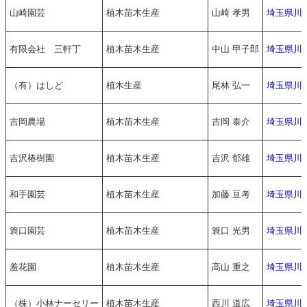
山崎園芸
植木苗木生産
山崎 孝男
埼玉県川
有限会社 三軒丁
植木苗木生産
中山 甲子郎
埼玉県川
（有）はしど
植木生産
尾林 弘一
埼玉県川
吉岡農場
植木苗木生産
吉岡 泰介
埼玉県川
吉沢椿樹園
植木苗木生産
吉沢 郁雄
埼玉県川
和手園芸
植木苗木生産
加藤 亘考
埼玉県川
簔口園芸
植木苗木生産
簔口 光男
埼玉県川
羞花園
植木苗木生産
高山 重之
埼玉県川
（株）小林ナーセリー
植木苗木生産
西川 道広
埼玉県川