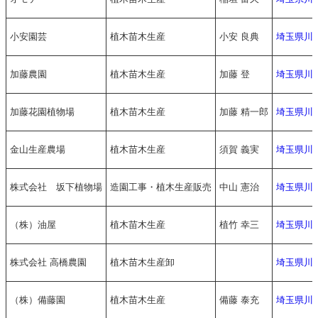
小安園芸
植木苗木生産
小安 良典
埼玉県川
加藤農園
植木苗木生産
加藤 登
埼玉県川
加藤花園植物場
植木苗木生産
加藤 精一郎
埼玉県川
金山生産農場
植木苗木生産
須賀 義実
埼玉県川
株式会社 坂下植物場
造園工事・植木生産販売
中山 憲治
埼玉県川
（株）油屋
植木苗木生産
植竹 幸三
埼玉県川
株式会社 高橋農園
植木苗木生産卸
埼玉県川
（株）備藤園
植木苗木生産
備藤 泰充
埼玉県川