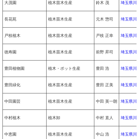
大茂園
植木苗木生産
鈴木 茂
埼玉県川
長花苑
植木苗木生産
元木 惣司
埼玉県川
戸枝植木
植木苗木生産
戸枝 正幸
埼玉県川
徳寿園
植木苗木生産
前野 昇司
埼玉県川
豊田植物園
植木・ポット生産
豊田 浩
埼玉県川
豊田緑化
植木苗木生産
豊田 正美
埼玉県川口
中田園芸
植木苗木生産
中田 英一朗
埼玉県川
中村植木
植木卸
中村 直人
埼玉県川
中恵園
植木苗木生産
中山 浩
埼玉県川