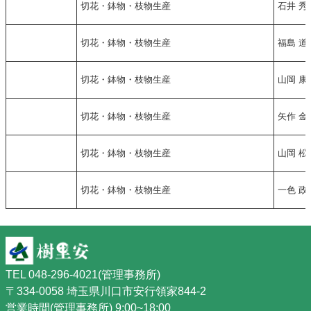
切花・鉢物・枝物生産
石井 秀
切花・鉢物・枝物生産
福島 道
切花・鉢物・枝物生産
山岡 康
切花・鉢物・枝物生産
矢作 金
切花・鉢物・枝物生産
山岡 松
切花・鉢物・枝物生産
一色 政
TEL 048-296-4021(管理事務所)
〒334-0058 埼玉県川口市安行領家844-2
営業時間(管理事務所) 9:00~18:00