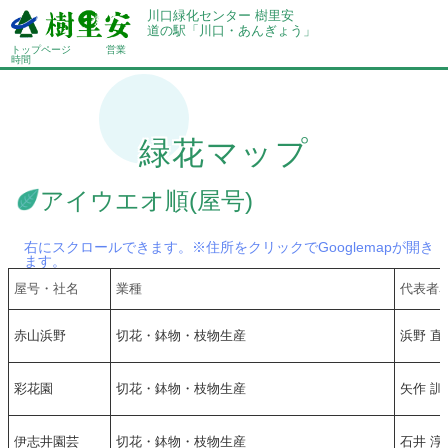
川口緑化センター 樹里安
道の駅「川口・あんぎょう」
トップページ
営業
時間
緑花マップ
アイウエオ順(屋号)
右にスクロールできます。※住所をクリックでGooglemapが開き
ます。
屋号・社名
業種
代表者
赤山浜野
切花・鉢物・枝物生産
浜野 直
彩花園
切花・鉢物・枝物生産
矢作 訓
伊志井園芸
切花・鉢物・枝物生産
石井 淳