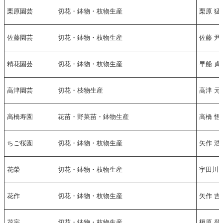
栗原園芸
切花・鉢物・枝物生産
栗原 猛
佐藤園芸
切花・鉢物・枝物生産
佐藤 尹
精花園芸
切花・鉢物・枝物生産
早船 貞
高津園芸
切花・枝物生産
高津 元
高橋寿園
花苗・野菜苗・鉢物生産
高橋 悟
ちご桜園
切花・鉢物・枝物生産
矢作 浩
花榮
切花・鉢物・枝物生産
宇田川 
花作
切花・鉢物・枝物生産
矢作 吉
花宗
切花・鉢物・枝物生産
榎原 登