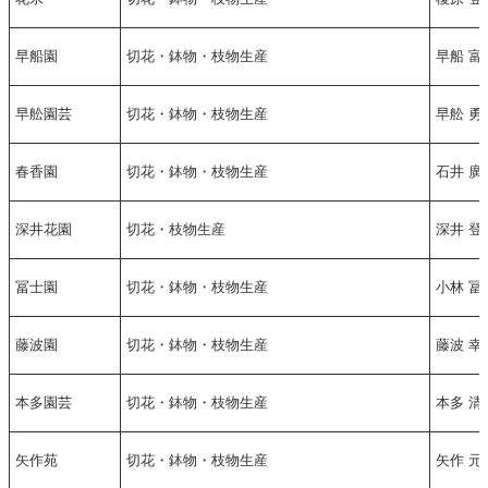
早船園
切花・鉢物・枝物生産
早船 富
早舩園芸
切花・鉢物・枝物生産
早舩 勇
春香園
切花・鉢物・枝物生産
石井 廣
深井花園
切花・枝物生産
深井 登
冨士園
切花・鉢物・枝物生産
小林 冨
藤波園
切花・鉢物・枝物生産
藤波 幸
本多園芸
切花・鉢物・枝物生産
本多 清
矢作苑
切花・鉢物・枝物生産
矢作 元