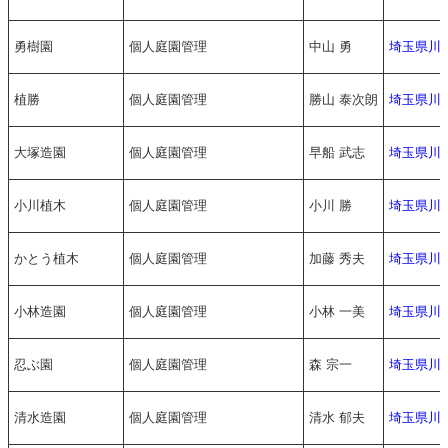
勇樹園
個人庭園管理
中山 勇
埼玉県川
植勝
個人庭園管理
勝山 泰次朗
埼玉県川
大塚造園
個人庭園管理
早船 武志
埼玉県川
小川植木
個人庭園管理
小川 勝
埼玉県川
かとう植木
個人庭園管理
加藤 秀夫
埼玉県川
小林造園
個人庭園管理
小林 一美
埼玉県川
忍ぶ園
個人庭園管理
森 宗一
埼玉県川
清水造園
個人庭園管理
清水 郁夫
埼玉県川