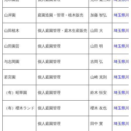
山岸園
庭園造園・管理・植木販売
加藤 智弘
埼玉県川
山田植木
個人庭園管理・庭木生産販売
山田 大
埼玉県川
山田園芸
個人庭園管理
山田 明
埼玉県川
与志岡園
個人庭園管理
吉岡 弘
埼玉県川
若宮園
個人庭園管理
山崎 克則
埼玉県川
（有）昭華園
個人庭園管理
鈴木 恒安
埼玉県川
（有）櫻木ランド
個人庭園管理
櫻木 友也
埼玉県川
個人庭園管理
田中 實
埼玉県川