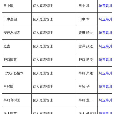
田中園
個人庭園管理
田中 稔
埼玉県川
田中農園
個人庭園管理
田中 章
埼玉県川
安行友樹園
個人庭園管理
豊田 時夫
埼玉県川
庭吉
個人庭園管理
吉澤 政道
埼玉県川
野口園芸
個人庭園管理
野口 勝美
埼玉県川
はやふね植木
個人庭園管理
早船 久雄
埼玉県川
早船園
個人庭園管理
早舩 始
埼玉県川
早船良樹園
個人庭園管理
早船 豊一
埼玉県川
元木園芸
個人庭園管理
元木 健三郎
埼玉県川