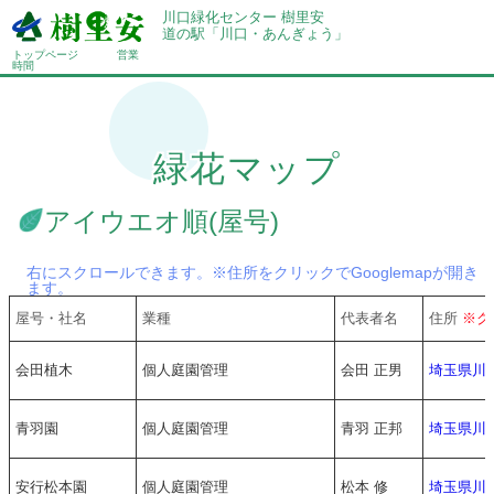
川口緑化センター 樹里安
道の駅「川口・あんぎょう」
トップページ
営業
時間
緑花マップ
アイウエオ順(屋号)
右にスクロールできます。※住所をクリックでGooglemapが開き
ます。
屋号・社名
業種
代表者名
住所
※ク
会田植木
個人庭園管理
会田 正男
埼玉県川
青羽園
個人庭園管理
青羽 正邦
埼玉県川
安行松本園
個人庭園管理
松本 修
埼玉県川