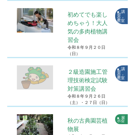
講
初めてでも楽し
習
会・
教室
めちゃう！大人
気の多肉植物講
習会
令和８年９月２０日
（日）
講
２級造園施工管
習
会・
教室
理技術検定試験
対策講習会
令和８年９月２６日
（土）・２７日（日）
展
秋の古典園芸植
示会
物展