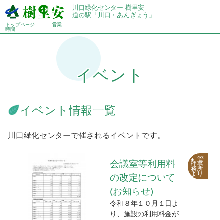
川口緑化センター 樹里安
道の駅「川口・あんぎょう」
トップページ
営業
時間
イベント
イベント情報一覧
川口緑化センターで催されるイベントです。
管
会議室等利用料
理事
務所
より
の改定について
(お知らせ)
令和８年１０月１日よ
り、施設の利用料金が