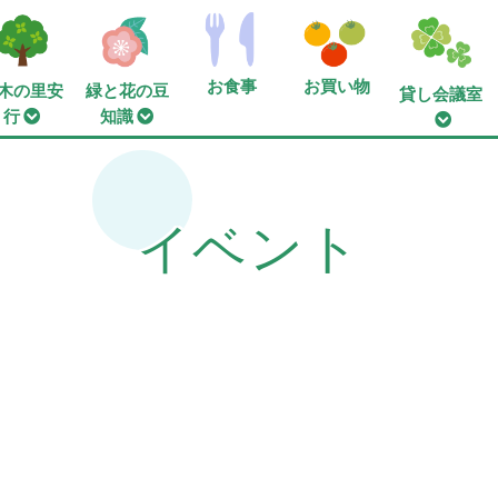
お食事
お買い物
木の里安
緑と花の豆
貸し会議室
行
知識
イベント