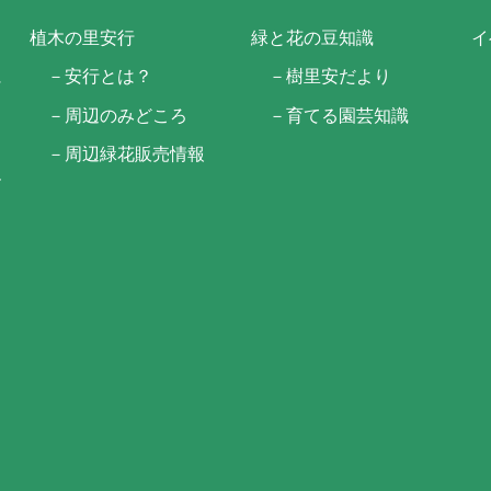
植木の里安行
緑と花の豆知識
イ
に
－安行とは？
－樹里安だより
－周辺のみどころ
－育てる園芸知識
－周辺緑花販売情報
ー