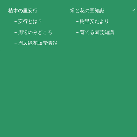
植木の里安行
緑と花の豆知識
イ
に
－安行とは？
－樹里安だより
－周辺のみどころ
－育てる園芸知識
－周辺緑花販売情報
ー