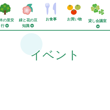
お食事
お買い物
木の里安
緑と花の豆
貸し会議室
行
知識
イベント