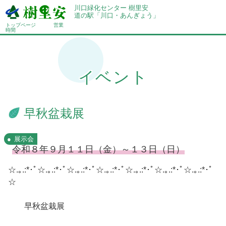
川口緑化センター 樹里安
道の駅「川口・あんぎょう」
トップページ
営業
時間
イベント
早秋盆栽展
展示会
令和８年９月１１日（金）～１３日（日）
☆.｡.:*･ﾟ☆.｡.:*･ﾟ☆.｡.:*･ﾟ☆.｡.:*･ﾟ☆.｡.:*･ﾟ☆.｡.:*･ﾟ☆.｡.:*･ﾟ
☆
早秋盆栽展