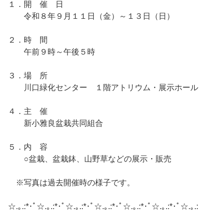
１．開 催 日
令和８年９月１１日（金）～１３日（日）
２．時 間
午前９時～午後５時
３．場 所
川口緑化センター １階アトリウム・展示ホール
４．主 催
新小雅良盆栽共同組合
５．内 容
○盆栽、盆栽鉢、山野草などの展示・販売
※写真は過去開催時の様子です。
☆.｡.:*･ﾟ☆.｡.:*･ﾟ☆.｡.:*･ﾟ☆.｡.:*･ﾟ☆.｡.:*･ﾟ☆.｡.:*･ﾟ☆.｡.: