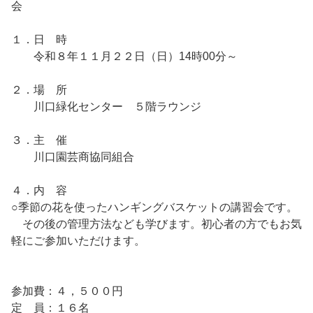
会
１．日 時
令和８年１１月２２日（日）14時00分～
２．場 所
川口緑化センター ５階ラウンジ
３．主 催
川口園芸商協同組合
４．内 容
○季節の花を使ったハンギングバスケットの講習会です。
その後の管理方法なども学びます。初心者の方でもお気
軽にご参加いただけます。
参加費：４，５００円
定 員：１６名